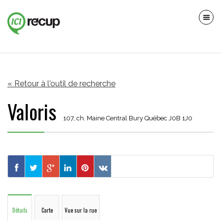
« Retour à l'outil de recherche
Valoris
107, ch. Maine Central Bury Québec J0B 1J0
Détails
Carte
Vue sur la rue