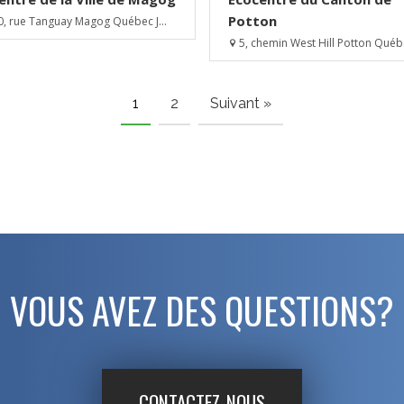
Potton
, rue Tanguay Magog Québec J...
5, chemin West Hill Potton Québe
1
2
Suivant »
VOUS AVEZ DES QUESTIONS?
CONTACTEZ-NOUS