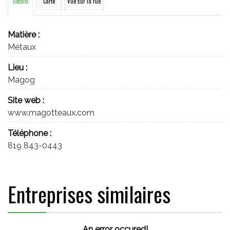
Détails
Carte
Vue sur la rue
Matière :
Métaux
Lieu :
Magog
Site web :
www.magotteaux.com
Téléphone :
819 843-0443
Entreprises similaires
An error occured!