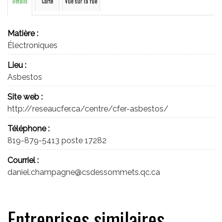
Détails
Carte
Vue sur la rue
Matière :
Électroniques
Lieu :
Asbestos
Site web :
http://reseaucfer.ca/centre/cfer-asbestos/
Téléphone :
819-879-5413 poste 17282
Courriel :
daniel.champagne@csdessommets.qc.ca
Entreprises similaires