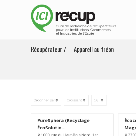
Outil de recherche de récupérateurs
pour les Institutions, Commerces
et Industries de l'Estrie
Récupérateur / Appareil au fréon
PureSphera (Recyclage
Écoce
ÉcoSolutio...
Mag
1000, rue du Haut-Bois Nord, 1er...
2300